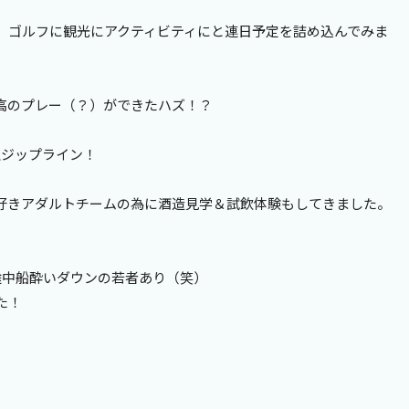
、ゴルフに観光にアクティビティにと連日予定を詰め込んでみま
高のプレー（？）ができたハズ！？
上ジップライン！
好きアダルトチームの為に酒造見学＆試飲体験もしてきました。
途中船酔いダウンの若者あり（笑）
た！